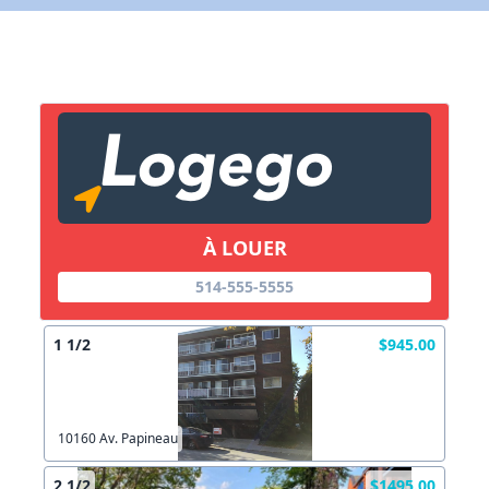
X Fermer
Lien vers inscription (sera inclus dans courriel)
X Fermer
Envoyez
Copier lien
À LOUER
X Fermer
Envoyez
514-555-5555
1 1/2
$945.00
10160 Av. Papineau
2 1/2
$1495.00