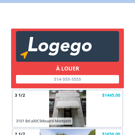
Lien vers inscription (sera inclus dans courriel)
X Fermer
Envoyez
Copier lien
À LOUER
X Fermer
Envoyez
514-555-5555
3 1/2
$1445.00
3101 Bd u00C9douard-Montpetit
2 1/2
$1650.00