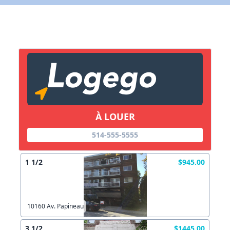
X Fermer
Lien vers inscription (sera inclus dans courriel)
X Fermer
Envoyez
Copier lien
À LOUER
X Fermer
Envoyez
514-555-5555
1 1/2
$945.00
10160 Av. Papineau
3 1/2
$1445.00