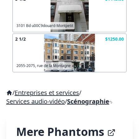
3101 Bd u00C9douard-Montpetit
2 1/2
$1250.00
2055-2075, rue de la Montagne
/
Entreprises et services
/
Services audio-vidéo
/
Scénographie
Mere Phantoms