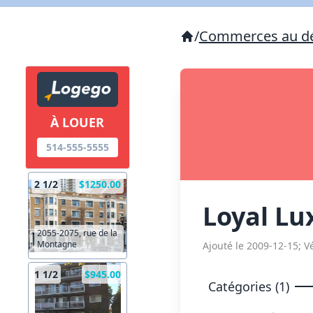
/
Commerces au dé
À LOUER
514-555-5555
2 1/2
$1250.00
Loyal Lu
2055-2075, rue de la
Montagne
Ajouté le 2009-12-15; Vé
1 1/2
$945.00
Catégories (1)