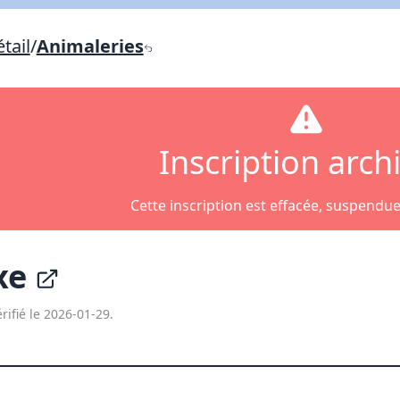
Lien vers inscription (sera inclus dans courriel)
tail
/
Animaleries
X Fermer
Envoyez
Copier lien
X Fermer
Envoyez
Inscription arch
Cette inscription est effacée, suspendu
xe
rifié le 2026-01-29.