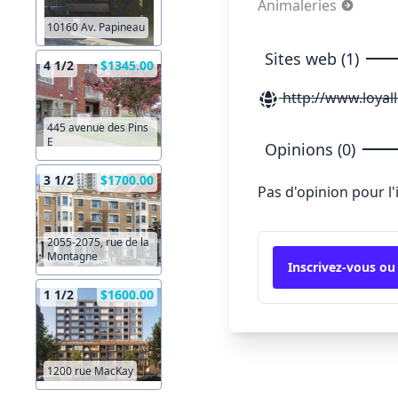
Animaleries
10160 Av. Papineau
Sites web (1)
4 1/2
$1345.00
http://www.loyal
445 avenue des Pins
E
Opinions (0)
3 1/2
$1700.00
Pas d'opinion pour l
2055-2075, rue de la
Montagne
Inscrivez-vous ou
1 1/2
$1600.00
1200 rue MacKay