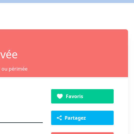
ivée
e ou périmée
Favoris
Partagez