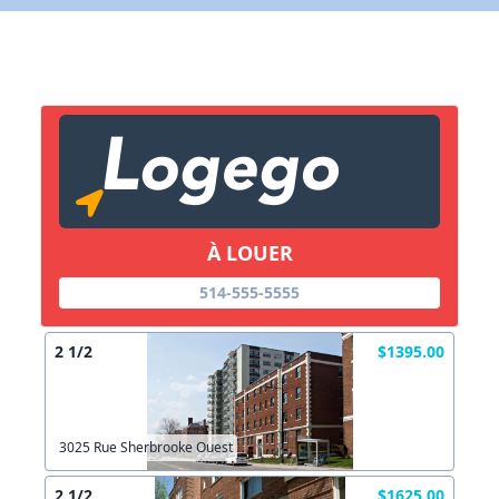
X Fermer
Lien vers inscription (sera inclus dans courriel)
X Fermer
Envoyez
Copier lien
À LOUER
514-555-5555
X Fermer
Envoyez
2 1/2
$1395.00
3025 Rue Sherbrooke Ouest
2 1/2
$1625.00