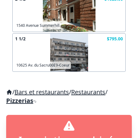
1540 Avenue Summerhill
1 1/2
$795.00
10625 Av. du Sacru00E9-Coeur
/
Bars et restaurants
/
Restaurants
/
Pizzerias