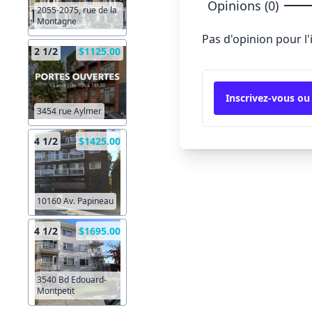
Opinions (0)
2055-2075, rue de la
Montagne
Pas d'opinion pour l
2 1/2
$1125.00
Inscrivez-vous ou
3454 rue Aylmer
4 1/2
$1425.00
10160 Av. Papineau
4 1/2
$1695.00
3540 Bd Edouard-
Montpetit