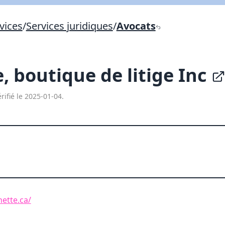
Lien vers inscription (sera inclus dans courriel)
vices
/
Services juridiques
/
Avocats
X Fermer
Envoyez
Copier lien
, boutique de litige Inc
X Fermer
Envoyez
rifié le 2025-01-04.
ette.ca/