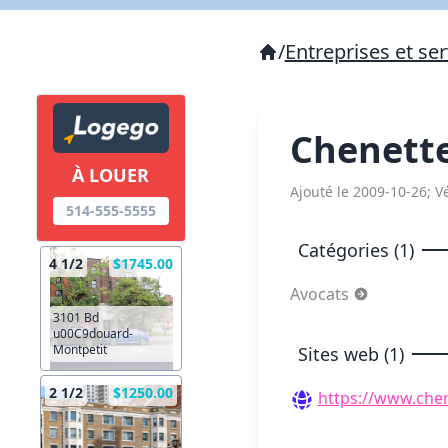
/
Entreprises et ser
Chenette
À LOUER
Ajouté le 2009-10-26; Vé
514-555-5555
Catégories (1)
4 1/2
$1745.00
Avocats
3101 Bd
u00C9douard-
Montpetit
Sites web (1)
2 1/2
$1250.00
https://www.chen