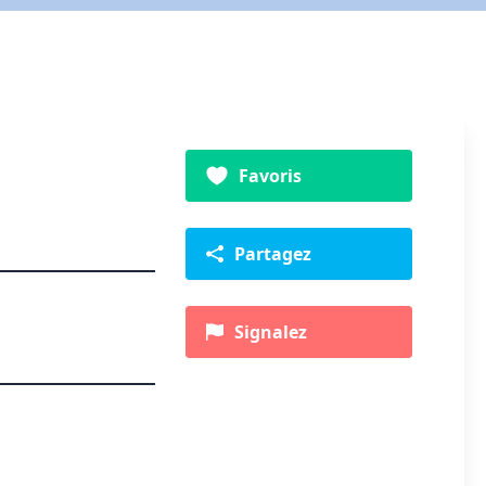
Favoris
Partagez
Signalez