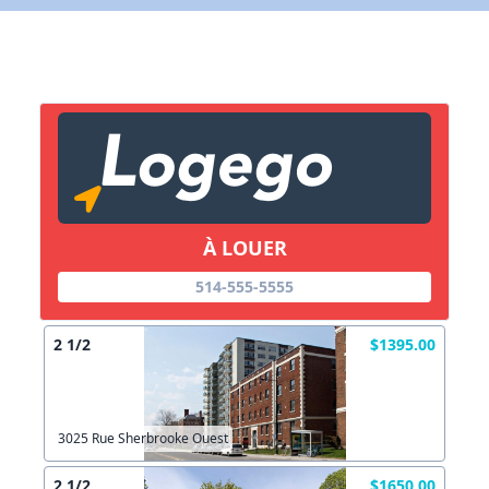
X Fermer
Lien vers inscription (sera inclus dans courriel)
X Fermer
Envoyez
Copier lien
À LOUER
X Fermer
Envoyez
514-555-5555
2 1/2
$1395.00
3025 Rue Sherbrooke Ouest
2 1/2
$1650.00