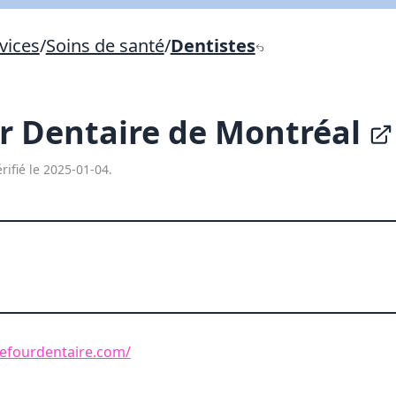
Lien vers inscription (sera inclus dans courriel)
vices
/
Soins de santé
/
Dentistes
X Fermer
Envoyez
Copier lien
r Dentaire de Montréal
X Fermer
Envoyez
rifié le 2025-01-04.
refourdentaire.com/