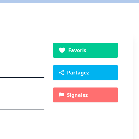
Favoris
Partagez
Signalez