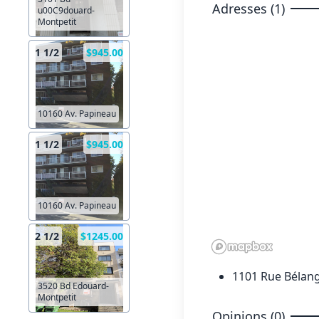
Adresses (1)
u00C9douard-
Montpetit
1 1/2
$945.00
10160 Av. Papineau
1 1/2
$945.00
10160 Av. Papineau
2 1/2
$1245.00
1101 Rue Bélang
3520 Bd Edouard-
Montpetit
Opinions (0)