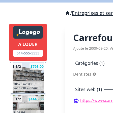
/
Entreprises et ser
Carrefou
À LOUER
Ajouté le 2009-08-20; Vé
514-555-5555
Catégories (1)
1 1/2
$795.00
Dentistes
10625 Av. du
Sacru00E9-Coeur
Sites web (1)
3 1/2
$1445.00
https://www.car
3101 Bd