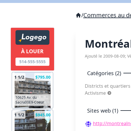
/
Commerces au dé
Montréa
À LOUER
Ajouté le 2009-08-09; Vé
514-555-5555
Catégories (2)
1 1/2
$795.00
Districts et quartier
Activisme
10625 Av. du
Sacru00E9-Coeur
Sites web (1)
1 1/2
$945.00
http://montrealn