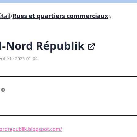
Lien vers inscription (sera inclus dans courriel)
tail
/
Rues et quartiers commerciaux
X Fermer
Envoyez
Copier lien
l-Nord Républik
X Fermer
Envoyez
rifié le 2025-01-04.
s
ordrepublik.blogspot.com/