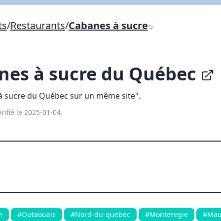
Lien vers inscription (sera inclus dans courriel)
ts
/
Restaurants
/
Cabanes à sucre
X Fermer
Envoyez
Copier lien
nes à sucre du Québec
X Fermer
Envoyez
à sucre du Québec sur un même site".
rifié le 2025-01-04.
n
#Outaouais
#Nord-du-quebec
#Monteregie
#Mau