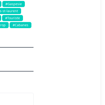
#Gaspesie
s-st-laurent
#Touriste
irop
#Cabanes