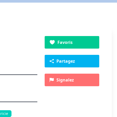
Favoris
Partagez
Signalez
ricie