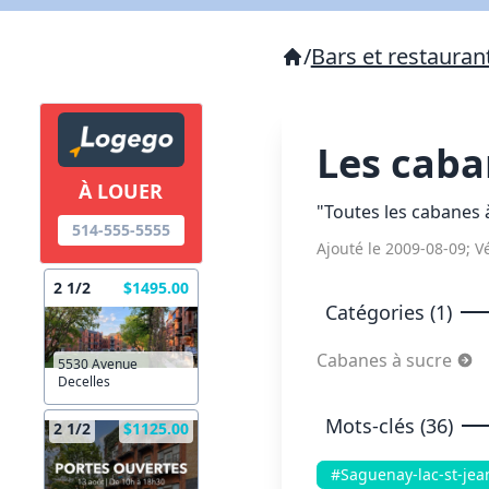
/
Bars et restauran
Les caba
À LOUER
"Toutes les cabanes 
514-555-5555
Ajouté le 2009-08-09; Vé
2 1/2
$1495.00
Catégories (1)
Cabanes à sucre
5530 Avenue
Decelles
Mots-clés (36)
2 1/2
$1125.00
#Saguenay-lac-st-jea