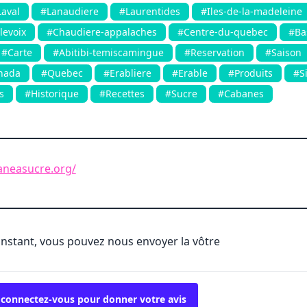
Laval
#Lanaudiere
#Laurentides
#Iles-de-la-madeleine
levoix
#Chaudiere-appalaches
#Centre-du-quebec
#Ba
#Carte
#Abitibi-temiscamingue
#Reservation
#Saison
nada
#Quebec
#Erabliere
#Erable
#Produits
#S
s
#Historique
#Recettes
#Sucre
#Cabanes
aneasucre.org/
'instant, vous pouvez nous envoyer la vôtre
 connectez-vous pour donner votre avis