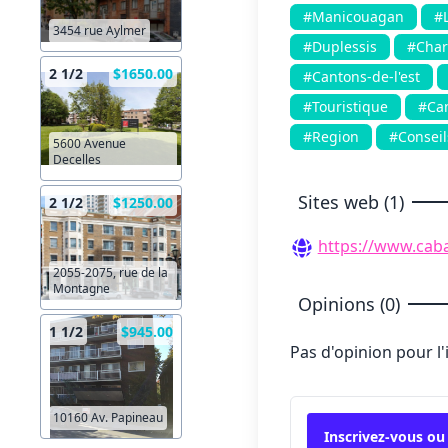
#Manicouagan
#
3454 rue Aylmer
#Duplessis
#Char
2 1/2
$1650.00
#Cantons-de-l'est
#Touristique
#Ca
#Region
#Conseil
5600 Avenue
Decelles
Sites web (1)
2 1/2
$1250.00
https://www.cab
2055-2075, rue de la
Montagne
Opinions (0)
1 1/2
$945.00
Pas d'opinion pour l
10160 Av. Papineau
Inscrivez-vous ou