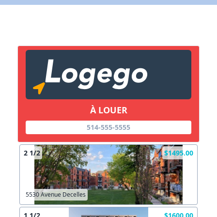
X Fermer
Lien vers inscription (sera inclus dans courriel)
X Fermer
Envoyez
Copier lien
À LOUER
514-555-5555
X Fermer
Envoyez
2 1/2
$1495.00
5530 Avenue Decelles
1 1/2
$1600.00