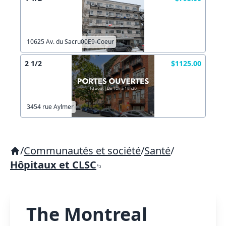
10625 Av. du Sacru00E9-Coeur
2 1/2
$1125.00
3454 rue Aylmer
/
Communautés et société
/
Santé
/
Hôpitaux et CLSC
The Montreal