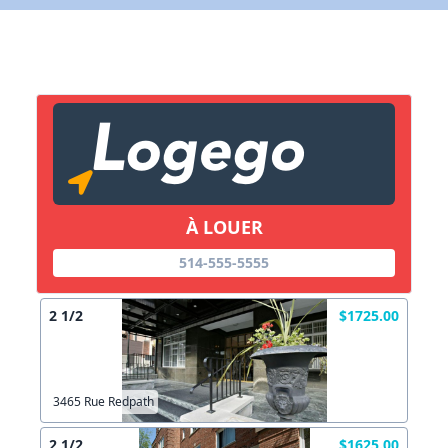
X Fermer
Lien vers inscription (sera inclus dans courriel)
X Fermer
Envoyez
Copier lien
À LOUER
X Fermer
Envoyez
514-555-5555
2 1/2
$1725.00
3465 Rue Redpath
2 1/2
$1625.00