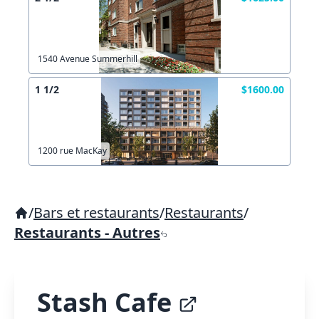
1540 Avenue Summerhill
1 1/2
$1600.00
1200 rue MacKay
/
Bars et restaurants
/
Restaurants
/
Restaurants - Autres
Stash Cafe