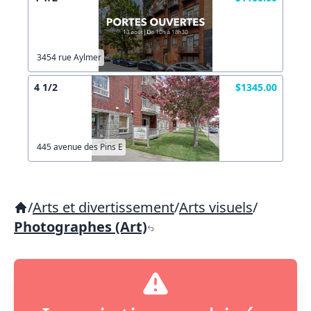
3454 rue Aylmer
4 1/2
$1345.00
445 avenue des Pins E
/
Arts et divertissement
/
Arts visuels
/
Photographes (Art)