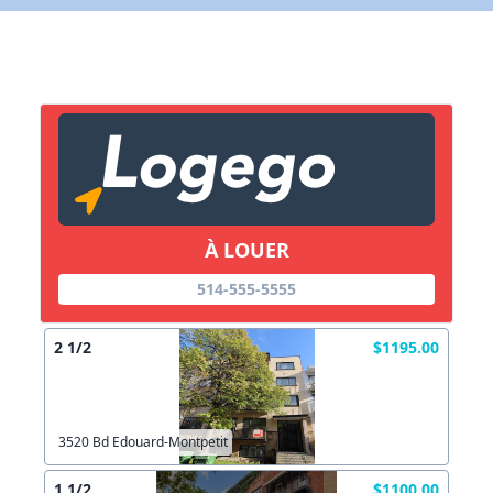
Lien vers inscription (sera inclus dans courriel)
X Fermer
Envoyez
Copier lien
À LOUER
X Fermer
Envoyez
514-555-5555
2 1/2
$1195.00
3520 Bd Edouard-Montpetit
1 1/2
$1100.00