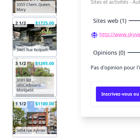
Sites et activités - A
3355 Chem. Queen
Mary
Sites web (1)
2 1/2
$1725.00
http://www.skyv
3465 Rue Redpath
Opinions (0)
3 1/2
$1395.00
Pas d'opinion pour l
3101 Bd
u00C9douard-
Montpetit
Inscrivez-vous ou
1 1/2
$1100.00
3454 rue Aylmer