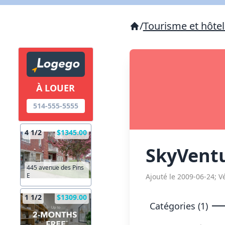
/
Tourisme et hôtel
À LOUER
514-555-5555
4 1/2
$1345.00
SkyVent
445 avenue des Pins
E
Ajouté le 2009-06-24; Vé
1 1/2
$1309.00
Catégories (1)