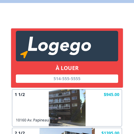
X Fermer
Lien vers inscription (sera inclus dans courriel)
X Fermer
Envoyez
Copier lien
À LOUER
514-555-5555
X Fermer
Envoyez
1 1/2
$945.00
10160 Av. Papineau
2 1/2
$1395.00