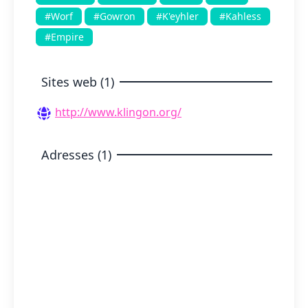
#Worf
#Gowron
#K'eyhler
#Kahless
#Empire
Sites web (1)
http://www.klingon.org/
Adresses (1)