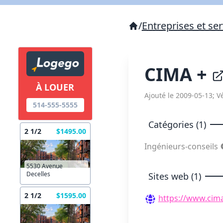
/
Entreprises et ser
CIMA +
À LOUER
Ajouté le 2009-05-13; Vé
514-555-5555
Catégories (1)
2 1/2
$1495.00
Ingénieurs-conseils
5530 Avenue
Decelles
Sites web (1)
2 1/2
$1595.00
https://www.cima