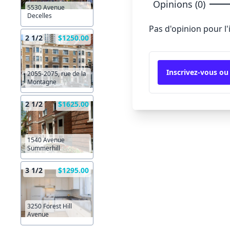
Opinions (0)
5530 Avenue
Decelles
Pas d'opinion pour l
2 1/2
$1250.00
Inscrivez-vous ou
2055-2075, rue de la
Montagne
2 1/2
$1625.00
1540 Avenue
Summerhill
3 1/2
$1295.00
3250 Forest Hill
Avenue