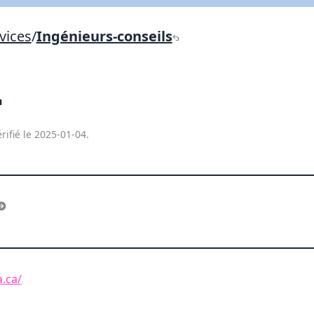
Lien vers inscription (sera inclus dans courriel)
vices
/
Ingénieurs-conseils
X Fermer
Envoyez
Copier lien
X Fermer
Envoyez
rifié le 2025-01-04.
.ca/