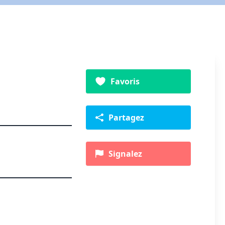
Favoris
Partagez
Signalez