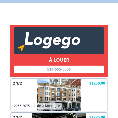
X Fermer
Lien vers inscription (sera inclus dans courriel)
X Fermer
Envoyez
Copier lien
À LOUER
X Fermer
Envoyez
514-555-5555
2 1/2
$1250.00
2055-2075, rue de la Montagne
2 1/2
$1725.00