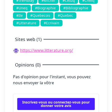
#Tremblay
#Michel
#Cetuq
#Creliq
#Uneq
#Biographie
#Bibliographie
#Ile
#Quebecois
#Quebec
#Litterature
#Ecrivain
Sites web (1)
https://www.litterature.org/
Opinions (0)
Pas d'opinion pour l'instant, vous pouvez
nous envoyer la vôtre
Inscrivez-vous ou connectez-vous pour
donner votre avis