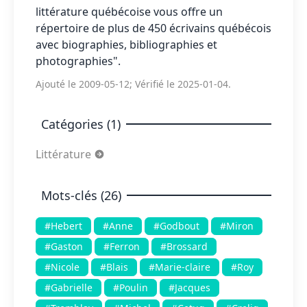
littérature québécoise vous offre un
répertoire de plus de 450 écrivains québécois
avec biographies, bibliographies et
photographies".
Ajouté le 2009-05-12; Vérifié le 2025-01-04.
Catégories (1)
Littérature
Mots-clés (26)
#Hebert
#Anne
#Godbout
#Miron
#Gaston
#Ferron
#Brossard
#Nicole
#Blais
#Marie-claire
#Roy
#Gabrielle
#Poulin
#Jacques