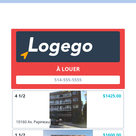
Lien vers inscription (sera inclus dans courriel)
X Fermer
Envoyez
Copier lien
À LOUER
X Fermer
Envoyez
514-555-5555
4 1/2
$1425.00
10160 Av. Papineau
1 1/2
$1600.00