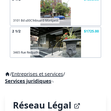
3101 Bd u00C9douard-Montpetit
2 1/2
$1725.00
3465 Rue Redpath
/
Entreprises et services
/
Services juridiques
Réseau Légal