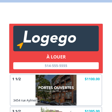
X Fermer
Lien vers inscription (sera inclus dans courriel)
X Fermer
Envoyez
Copier lien
À LOUER
X Fermer
Envoyez
514-555-5555
1 1/2
$1100.00
3454 rue Aylmer
3 1/2
$1395.00