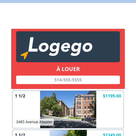
X Fermer
Lien vers inscription (sera inclus dans courriel)
X Fermer
Envoyez
Copier lien
À LOUER
X Fermer
Envoyez
514-555-5555
1 1/2
$1195.00
3485 Avenue Atwater
1 1/2
$1345.00