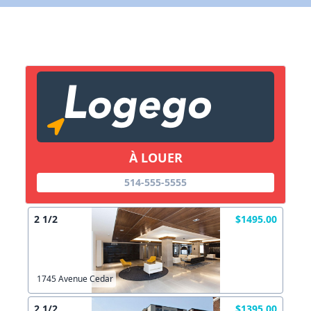
X Fermer
Lien vers inscription (sera inclus dans courriel)
X Fermer
Envoyez
Copier lien
À LOUER
X Fermer
Envoyez
514-555-5555
2 1/2
$1495.00
1745 Avenue Cedar
2 1/2
$1395.00