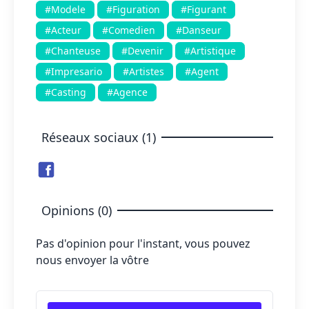
#Modele
#Figuration
#Figurant
#Acteur
#Comedien
#Danseur
#Chanteuse
#Devenir
#Artistique
#Impresario
#Artistes
#Agent
#Casting
#Agence
Réseaux sociaux (1)
Opinions (0)
Pas d'opinion pour l'instant, vous pouvez
nous envoyer la vôtre