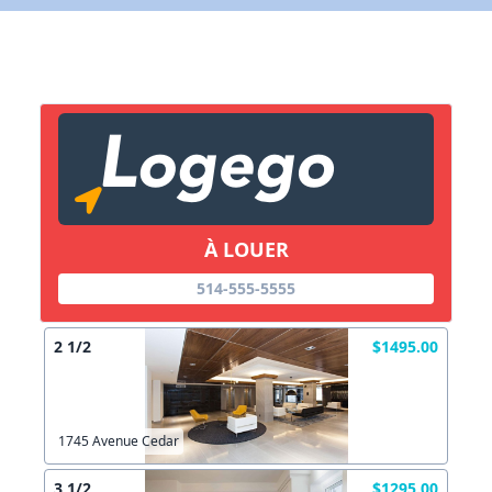
Lien vers inscription (sera inclus dans courriel)
X Fermer
Envoyez
Copier lien
À LOUER
X Fermer
Envoyez
514-555-5555
2 1/2
$1495.00
1745 Avenue Cedar
3 1/2
$1295.00