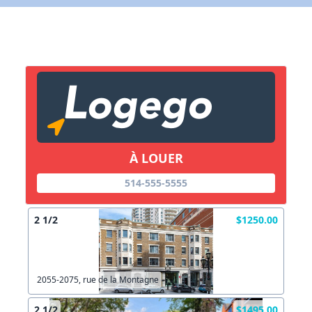
X Fermer
Lien vers inscription (sera inclus dans courriel)
X Fermer
Envoyez
Copier lien
À LOUER
X Fermer
Envoyez
514-555-5555
2 1/2
$1250.00
2055-2075, rue de la Montagne
2 1/2
$1495.00