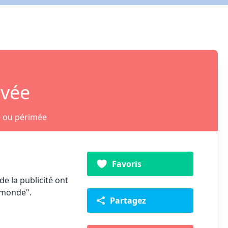
ivée
e ou périmée
Favoris
e la publicité ont
u monde".
Partagez