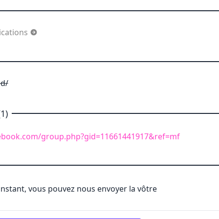
ications
ad/
1)
cebook.com/group.php?gid=11661441917&ref=mf
'instant, vous pouvez nous envoyer la vôtre