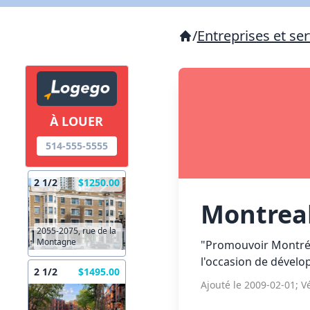
/
Entreprises et ser
À LOUER
514-555-5555
2 1/2
$1250.00
Montrea
2055-2075, rue de la
Montagne
"Promouvoir Montréal
l'occasion de dévelo
2 1/2
$1495.00
Ajouté le 2009-02-01; Vé