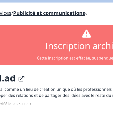
Lien vers inscription (sera inclus dans courriel)
vices
/
Publicité et communications
X Fermer
Envoyez
Copier lien
X Fermer
Envoyez
Inscription arch
Cette inscription est effacée, suspendu
l.ad
 comme un lieu de création unique où les professionnels d
pper des relations et de partager des idées avec le reste d
rifié le 2025-11-13.