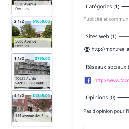
5530 Avenue
Catégories (1)
Decelles
Publicité et commun
2 1/2
$1650.00
Sites web (1)
5600 Avenue
Decelles
http://montreal.
1 1/2
$795.00
Réseaux sociaux (
10625 Av. du
http://www.fa
Sacru00E9-Coeur
4 1/2
$1345.00
Opinions (0)
Pas d'opinion pour l
445 avenue des Pins
E