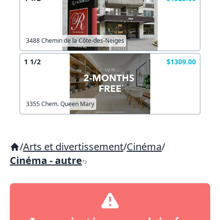
3488 Chemin de la Côte-des-Neiges
1 1/2
$1309.00
3355 Chem. Queen Mary
/
Arts et divertissement
/
Cinéma
/
Cinéma - autre