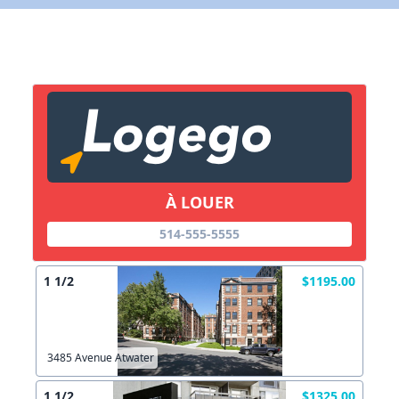
X Fermer
Lien vers inscription (sera inclus dans courriel)
X Fermer
Envoyez
Copier lien
À LOUER
514-555-5555
X Fermer
Envoyez
1 1/2
$1195.00
3485 Avenue Atwater
1 1/2
$1325.00