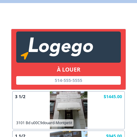
Lien vers inscription (sera inclus dans courriel)
X Fermer
Envoyez
Copier lien
À LOUER
X Fermer
Envoyez
514-555-5555
3 1/2
$1445.00
3101 Bd u00C9douard-Montpetit
1 1/2
$945.00