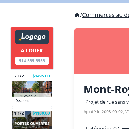
/
Commerces au dé
À LOUER
514-555-5555
2 1/2
$1495.00
Mont-Ro
5530 Avenue
Decelles
"Projet de rue sans v
Ajouté le 2008-09-02; Vé
1 1/2
$1100.00
Catégories (2)