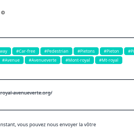
s
way
#Car-free
#Pedestrian
#Pietons
#Pieton
#P
#Avenue
#Avenueverte
#Mont-royal
#Mt-royal
oyal-avenueverte.org/
'instant, vous pouvez nous envoyer la vôtre