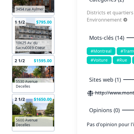
3454 rue Aylmer
Districts et quartier
Environnement
1 1/2
$795.00
Mots-clés (14)
10625 Av. du
Sacru00E9-Coeur
#Montreal
#Tram
#Voiture
#Rue
2 1/2
$1595.00
Sites web (1)
5530 Avenue
Decelles
http://www.montr
2 1/2
$1650.00
Opinions (0)
5600 Avenue
Pas d'opinion pour l
Decelles