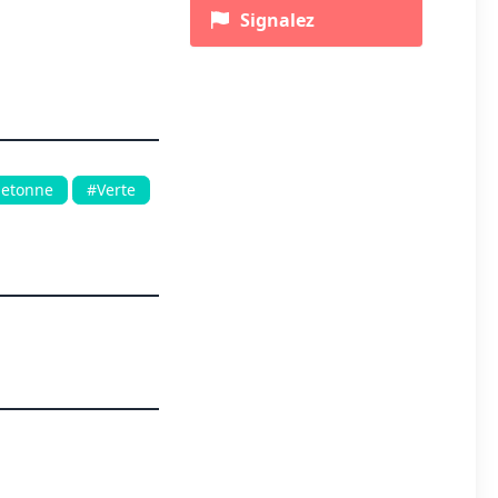
Signalez
ietonne
#Verte