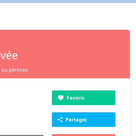
ivée
e ou périmée
Favoris
Partagez