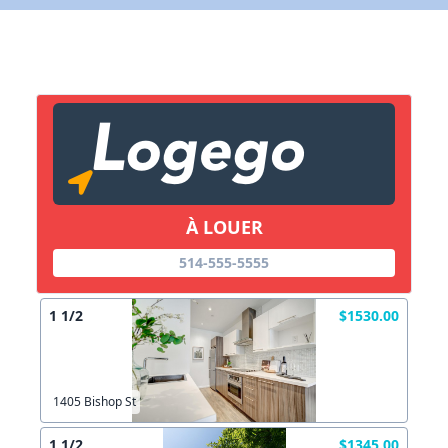
X Fermer
Lien vers inscription (sera inclus dans courriel)
X Fermer
Envoyez
Copier lien
À LOUER
X Fermer
Envoyez
514-555-5555
1 1/2
$1530.00
1405 Bishop St
1 1/2
$1345.00