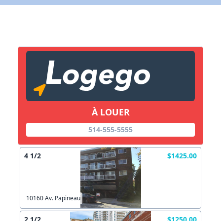
X Fermer
Lien vers inscription (sera inclus dans courriel)
X Fermer
Envoyez
Copier lien
À LOUER
514-555-5555
X Fermer
Envoyez
4 1/2
$1425.00
10160 Av. Papineau
2 1/2
$1250.00