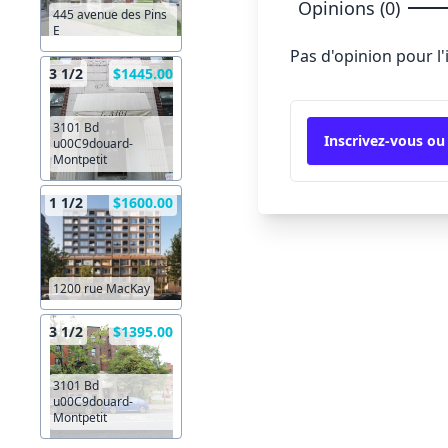
Opinions (0)
445 avenue des Pins
E
Pas d'opinion pour l
3 1/2
$1445.00
3101 Bd
Inscrivez-vous ou
u00C9douard-
Montpetit
1 1/2
$1600.00
1200 rue MacKay
3 1/2
$1395.00
3101 Bd
u00C9douard-
Montpetit