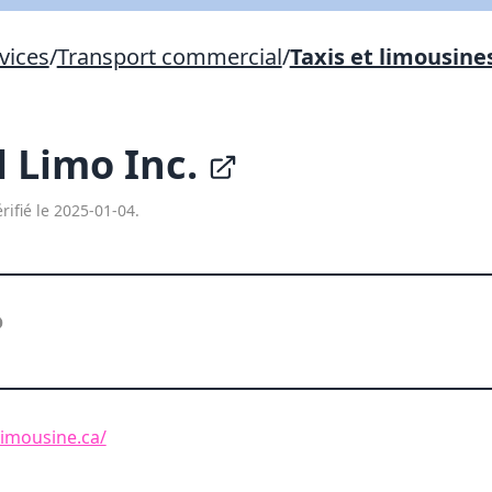
Lien vers inscription (sera inclus dans courriel)
vices
/
Transport commercial
/
Taxis et limousine
X Fermer
Envoyez
Copier lien
 Limo Inc.
X Fermer
Envoyez
rifié le 2025-01-04.
limousine.ca/