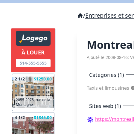
/
Entreprises et ser
Montreal
À LOUER
Ajouté le 2008-08-16; Vé
514-555-5555
Catégories (1)
2 1/2
$1250.00
Taxis et limousines
2055-2075, rue de la
Montagne
Sites web (1)
4 1/2
$1345.00
https://montreal