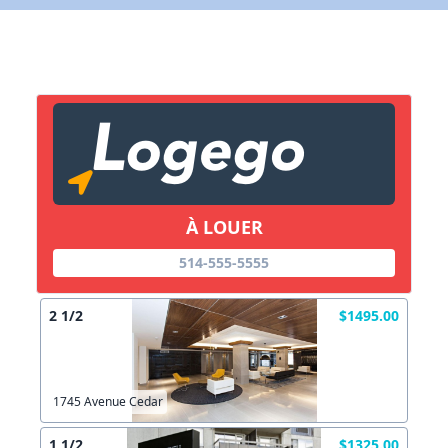
Lien vers inscription (sera inclus dans courriel)
X Fermer
Envoyez
Copier lien
À LOUER
X Fermer
Envoyez
514-555-5555
2 1/2
$1495.00
1745 Avenue Cedar
1 1/2
$1325.00