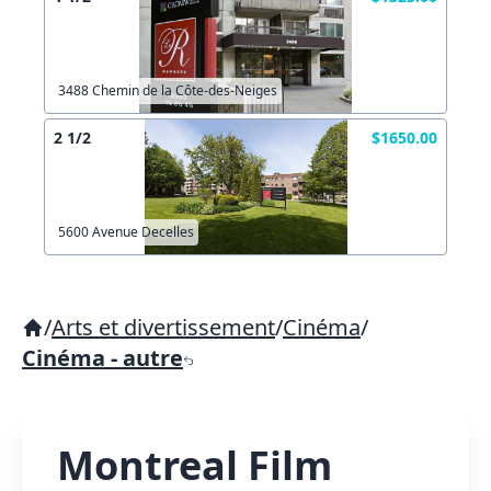
3488 Chemin de la Côte-des-Neiges
2 1/2
$1650.00
5600 Avenue Decelles
/
Arts et divertissement
/
Cinéma
/
Cinéma - autre
Montreal Film