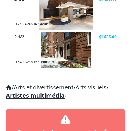
1745 Avenue Cedar
2 1/2
$1625.00
1540 Avenue Summerhill
/
Arts et divertissement
/
Arts visuels
/
Artistes multimédia