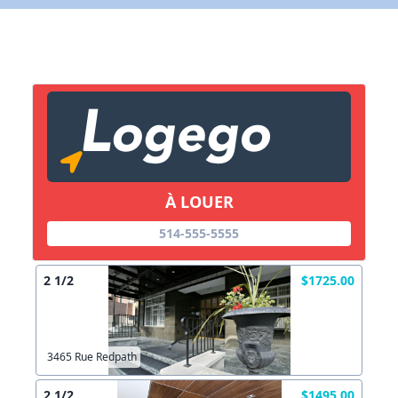
Lien vers inscription (sera inclus dans courriel)
X Fermer
Envoyez
Copier lien
À LOUER
X Fermer
Envoyez
514-555-5555
2 1/2
$1725.00
3465 Rue Redpath
2 1/2
$1495.00