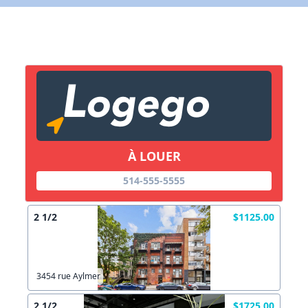
Lien vers inscription (sera inclus dans courriel)
X Fermer
Envoyez
Copier lien
À LOUER
X Fermer
Envoyez
514-555-5555
2 1/2
$1125.00
3454 rue Aylmer
2 1/2
$1725.00