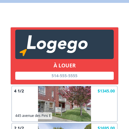
X Fermer
Lien vers inscription (sera inclus dans courriel)
X Fermer
Envoyez
Copier lien
À LOUER
514-555-5555
X Fermer
Envoyez
4 1/2
$1345.00
445 avenue des Pins E
2 1/2
$1695.00