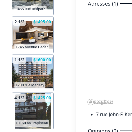
Adresses (1)
3465 Rue Redpath
2 1/2
$1495.00
1745 Avenue Cedar
1 1/2
$1600.00
1200 rue MacKay
4 1/2
$1425.00
7 rue John-F. Ke
10160 Av. Papineau
Opinions (0)