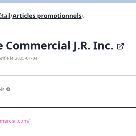
Lien vers inscription (sera inclus dans courriel)
tail
/
Articles promotionnels
X Fermer
Envoyez
Copier lien
 Commercial J.R. Inc.
X Fermer
Envoyez
rifié le 2025-01-04.
els
mercial.com/