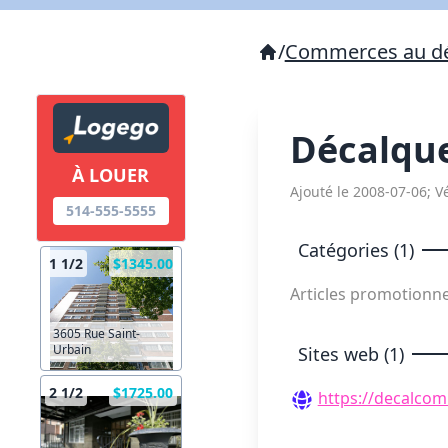
/
Commerces au dé
Décalque
À LOUER
Ajouté le 2008-07-06; Vé
514-555-5555
Catégories (1)
1 1/2
$1345.00
Articles promotionn
3605 Rue Saint-
Urbain
Sites web (1)
2 1/2
$1725.00
https://decalcom