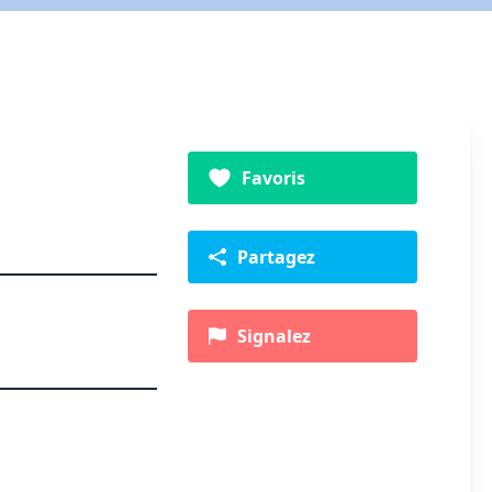
Favoris
Partagez
Signalez