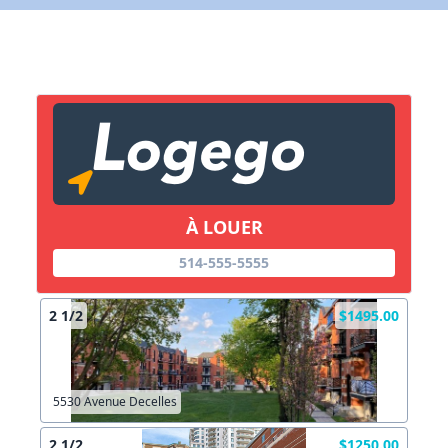
X Fermer
Lien vers inscription (sera inclus dans courriel)
X Fermer
Envoyez
Copier lien
À LOUER
X Fermer
Envoyez
514-555-5555
2 1/2
$1495.00
5530 Avenue Decelles
2 1/2
$1250.00