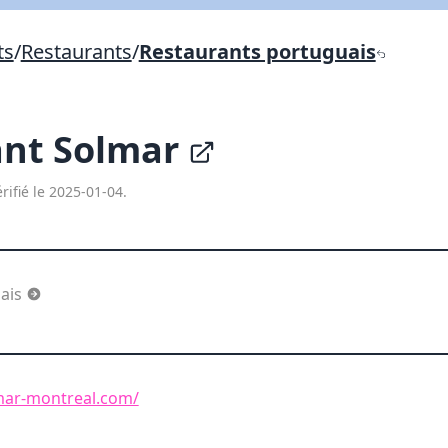
Lien vers inscription (sera inclus dans courriel)
ts
/
Restaurants
/
Restaurants portuguais
X Fermer
Envoyez
Copier lien
ant Solmar
X Fermer
Envoyez
rifié le 2025-01-04.
uais
mar-montreal.com/