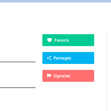
Favoris
Partagez
Signalez