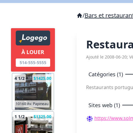
/
Bars et restauran
Restaur
À LOUER
Ajouté le 2008-06-20; Vé
514-555-5555
Catégories (1)
4 1/2
$1425.00
Restaurants portug
10160 Av. Papineau
Sites web (1)
1 1/2
$1325.00
https://www.sol