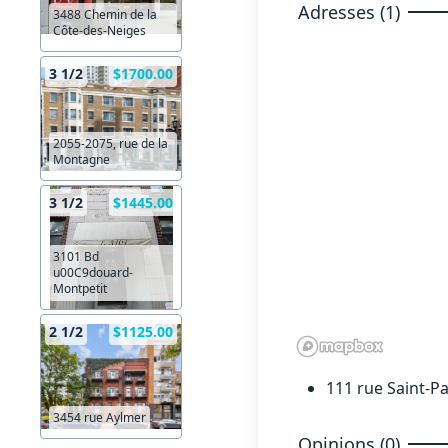
Adresses (1)
3488 Chemin de la
Côte-des-Neiges
3 1/2
$1700.00
2055-2075, rue de la
Montagne
3 1/2
$1445.00
3101 Bd
u00C9douard-
Montpetit
2 1/2
$1125.00
111 rue Saint-P
3454 rue Aylmer
Opinions (0)