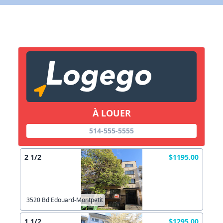
Lien vers inscription (sera inclus dans courriel)
X Fermer
Envoyez
Copier lien
À LOUER
X Fermer
Envoyez
514-555-5555
2 1/2
$1195.00
3520 Bd Edouard-Montpetit
1 1/2
$1295.00