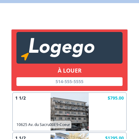
X Fermer
Lien vers inscription (sera inclus dans courriel)
X Fermer
Envoyez
Copier lien
À LOUER
X Fermer
Envoyez
514-555-5555
1 1/2
$795.00
10625 Av. du Sacru00E9-Coeur
1 1/2
$1295.00