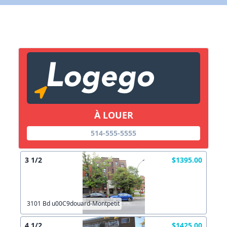
X Fermer
Lien vers inscription (sera inclus dans courriel)
X Fermer
Envoyez
Copier lien
À LOUER
X Fermer
Envoyez
514-555-5555
3 1/2
$1395.00
3101 Bd u00C9douard-Montpetit
4 1/2
$1425.00