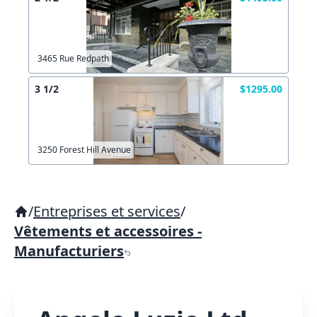
3465 Rue Redpath
3 1/2
$1295.00
3250 Forest Hill Avenue
/
Entreprises et services
/
Vêtements et accessoires -
Manufacturiers