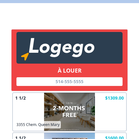
X Fermer
Lien vers inscription (sera inclus dans courriel)
X Fermer
Envoyez
Copier lien
À LOUER
X Fermer
Envoyez
514-555-5555
1 1/2
$1309.00
3355 Chem. Queen Mary
1 1/2
$1600.00