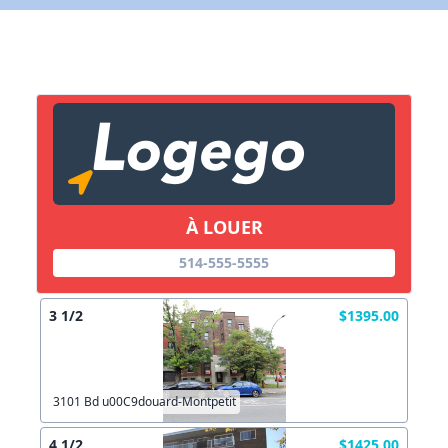
X Fermer
Lien vers inscription (sera inclus dans courriel)
X Fermer
Envoyez
Copier lien
À LOUER
514-555-5555
X Fermer
Envoyez
3 1/2
$1395.00
3101 Bd u00C9douard-Montpetit
4 1/2
$1425.00