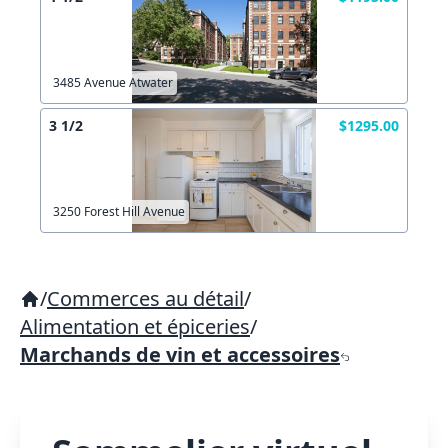
3485 Avenue Atwater
3 1/2
$1295.00
3250 Forest Hill Avenue
/
Commerces au détail
/
Alimentation et épiceries
/
Marchands de vin et accessoires