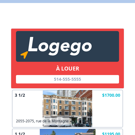
Lien vers inscription (sera inclus dans courriel)
X Fermer
Envoyez
Copier lien
À LOUER
X Fermer
Envoyez
514-555-5555
3 1/2
$1700.00
2055-2075, rue de la Montagne
1 1/2
$1195.00