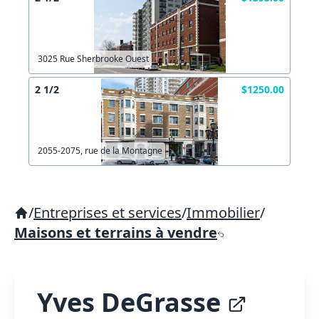
3025 Rue Sherbrooke Ouest
2 1/2
$1250.00
2055-2075, rue de la Montagne
/
Entreprises et services
/
Immobilier
/
Maisons et terrains à vendre
Yves DeGrasse