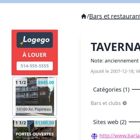
/
Bars et restauran
TAVERN
À LOUER
Note: anciennement 
514-555-5555
Ajouté le 2007-12-18; Vé
1 1/2
$945.00
Catégories (1)
Bars et clubs
10160 Av. Papineau
Sites web (2)
1 1/2
$1100.00
http://www.barl