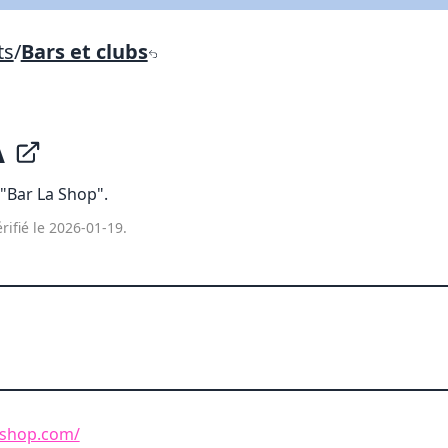
Lien vers inscription (sera inclus dans courriel)
ts
/
Bars et clubs
X Fermer
Envoyez
Copier lien
A
X Fermer
Envoyez
"Bar La Shop".
rifié le 2026-01-19.
ashop.com/