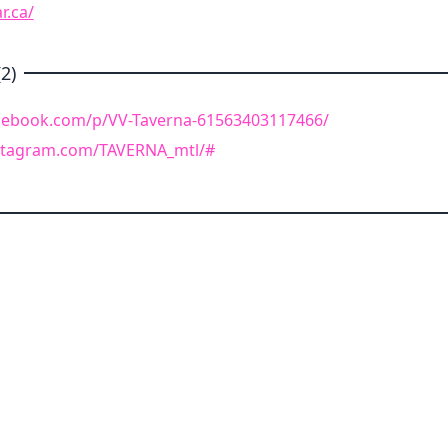
r.ca/
2)
cebook.com/p/VV-Taverna-61563403117466/
stagram.com/TAVERNA_mtl/#