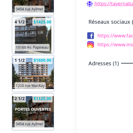
https://tavernaba
3454 rue Aylmer
Réseaux sociaux (
4 1/2
$1425.00
https://www.fa
https://www.in
10160 Av. Papineau
1 1/2
$1600.00
Adresses (1)
1200 rue MacKay
2 1/2
$1125.00
3454 rue Aylmer