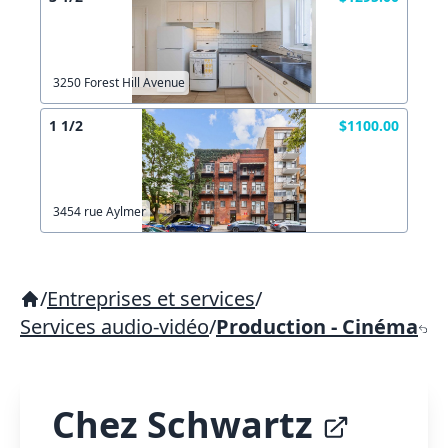
3250 Forest Hill Avenue
1 1/2
$1100.00
3454 rue Aylmer
/
Entreprises et services
/
Services audio-vidéo
/
Production - Cinéma
Chez Schwartz