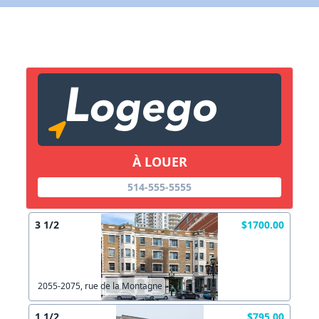
Lien vers inscription (sera inclus dans courriel)
X Fermer
Envoyez
Copier lien
À LOUER
X Fermer
Envoyez
514-555-5555
3 1/2
$1700.00
2055-2075, rue de la Montagne
1 1/2
$795.00